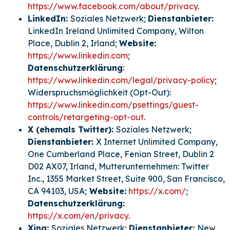
https://www.facebook.com/about/privacy
.
LinkedIn:
Soziales Netzwerk;
Dienstanbieter:
LinkedIn Ireland Unlimited Company, Wilton
Place, Dublin 2, Irland;
Website:
https://www.linkedin.com
;
Datenschutzerklärung
:
https://www.linkedin.com/legal/privacy-policy
;
Widerspruchsmöglichkeit (Opt-Out):
https://www.linkedin.com/psettings/guest-
controls/retargeting-opt-out
.
X (ehemals Twitter):
Soziales Netzwerk;
Dienstanbieter:
X Internet Unlimited Company,
One Cumberland Place, Fenian Street, Dublin 2
D02 AX07, Irland, Mutterunternehmen: Twitter
Inc., 1355 Market Street, Suite 900, San Francisco,
CA 94103, USA;
Website:
https://x.com/
;
Datenschutzerklärung:
https://x.com/en/privacy
.
Xing:
Soziales Netzwerk;
Dienstanbieter:
New