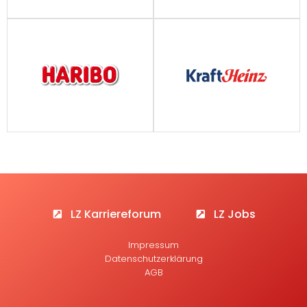
LZ Karriereforum
LZ Jobs
Impressum
Datenschutzerklärung
AGB